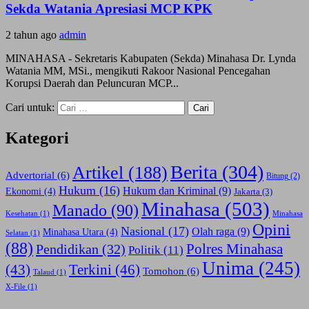
Sekda Watania Apresiasi MCP KPK
2 tahun ago
admin
MINAHASA - Sekretaris Kabupaten (Sekda) Minahasa Dr. Lynda
Watania MM, MSi., mengikuti Rakoor Nasional Pencegahan
Korupsi Daerah dan Peluncuran MCP...
Cari untuk:
Kategori
Berita
(304)
Artikel
(188)
Advertorial
(6)
Bitung
(2)
Hukum
(16)
Hukum dan Kriminal
(9)
Ekonomi
(4)
Jakarta
(3)
Minahasa
(503)
Manado
(90)
Kesehatan
(1)
Minahasa
Opini
Nasional
(17)
Olah raga
(9)
Minahasa Utara
(4)
Selatan
(1)
(88)
Polres Minahasa
Pendidikan
(32)
Politik
(11)
Unima
(245)
(43)
Terkini
(46)
Tomohon
(6)
Talaud
(1)
X-File
(1)