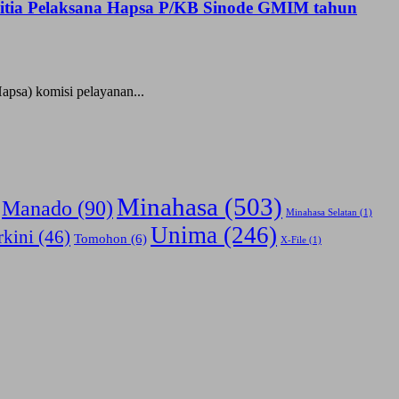
nitia Pelaksana Hapsa P/KB Sinode GMIM tahun
psa) komisi pelayanan...
Minahasa
(503)
Manado
(90)
Minahasa Selatan
(1)
Unima
(246)
rkini
(46)
Tomohon
(6)
X-File
(1)