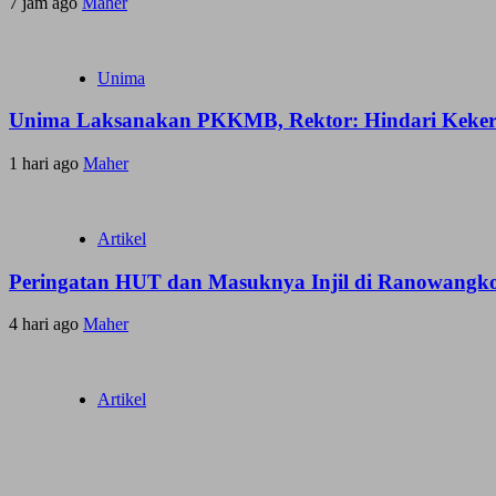
7 jam ago
Maher
Unima
Unima Laksanakan PKKMB, Rektor: Hindari Keker
1 hari ago
Maher
Artikel
Peringatan HUT dan Masuknya Injil di Ranowangk
4 hari ago
Maher
Artikel
Temu Rakyat Sulut, Sarana Koordinasi dan Konsol
1 minggu ago
admin