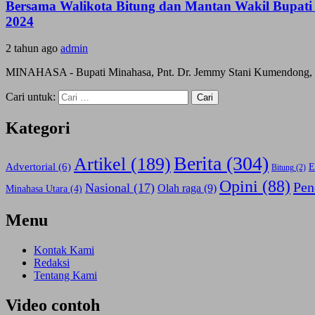
Bersama Walikota Bitung dan Mantan Wakil Bupati
2024
2 tahun ago
admin
MINAHASA - Bupati Minahasa, Pnt. Dr. Jemmy Stani Kumendong, M.Si
Cari untuk:
Kategori
Berita
(304)
Artikel
(189)
Advertorial
(6)
E
Bitung
(2)
Opini
(88)
Pen
Nasional
(17)
Olah raga
(9)
Minahasa Utara
(4)
Menu
Kontak Kami
Redaksi
Tentang Kami
Video contoh