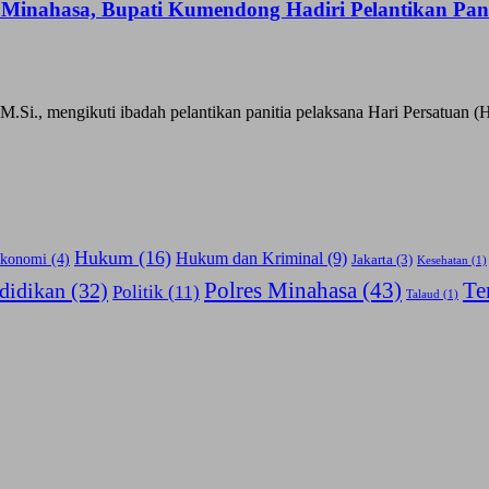
 Minahasa, Bupati Kumendong Hadiri Pelantikan Pa
., mengikuti ibadah pelantikan panitia pelaksana Hari Persatuan (Ha
Hukum
(16)
Hukum dan Kriminal
(9)
konomi
(4)
Jakarta
(3)
Kesehatan
(1)
Polres Minahasa
(43)
Te
didikan
(32)
Politik
(11)
Talaud
(1)