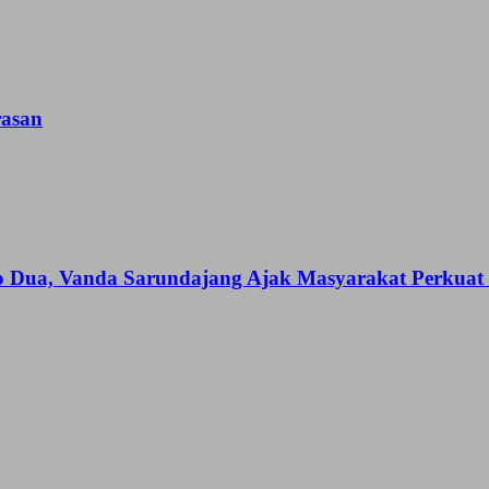
asan
o Dua, Vanda Sarundajang Ajak Masyarakat Perkuat
idasi Lawan Perampasan Hak Hidup