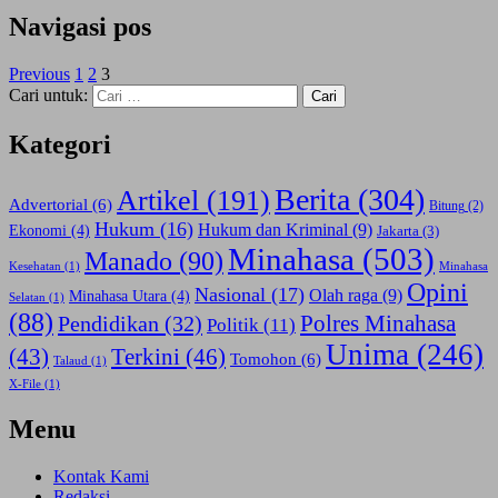
Navigasi pos
Previous
1
2
3
Cari untuk:
Kategori
Berita
(304)
Artikel
(191)
Advertorial
(6)
Bitung
(2)
Hukum
(16)
Hukum dan Kriminal
(9)
Ekonomi
(4)
Jakarta
(3)
Minahasa
(503)
Manado
(90)
Kesehatan
(1)
Minahasa
Opini
Nasional
(17)
Olah raga
(9)
Minahasa Utara
(4)
Selatan
(1)
(88)
Polres Minahasa
Pendidikan
(32)
Politik
(11)
Unima
(246)
(43)
Terkini
(46)
Tomohon
(6)
Talaud
(1)
X-File
(1)
Menu
Kontak Kami
Redaksi